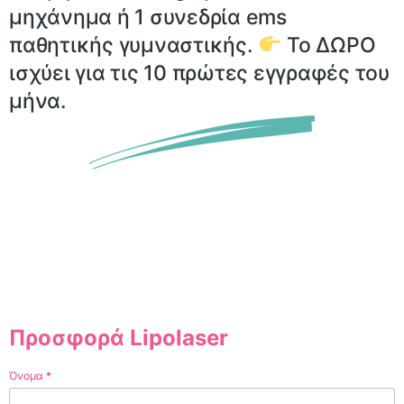
μηχάνημα ή 1 συνεδρία ems
παθητικής γυμναστικής.
Το ΔΩΡΟ
ισχύει για τις 10 πρώτες εγγραφές του
μήνα.
00
00
00
00
Days
Hours
Minutes
Seconds
Προσφορά Lipolaser
Όνομα
*