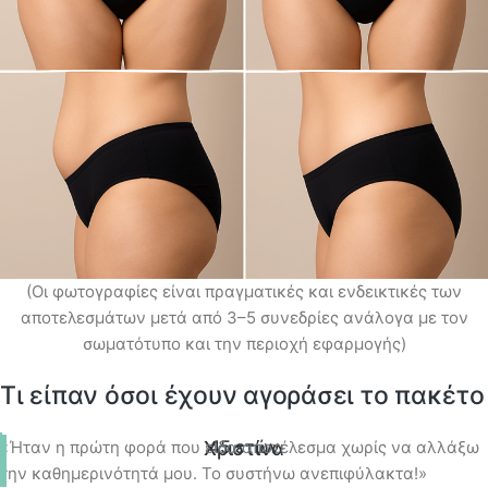
(Οι φωτογραφίες είναι πραγματικές και ενδεικτικές των
αποτελεσμάτων μετά από 3–5 συνεδρίες ανάλογα με τον
σωματότυπο και την περιοχή εφαρμογής)
Τι είπαν όσοι έχουν αγοράσει το πακέτο
45 ετών
«Ήταν η πρώτη φορά που είδα αποτέλεσμα χωρίς να αλλάξω
Χριστίνα
την καθημερινότητά μου. Το συστήνω ανεπιφύλακτα!»