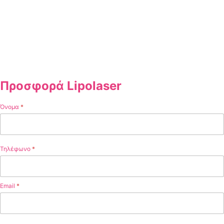
00
00
00
00
Days
Hours
Minutes
Seconds
Προσφορά Lipolaser
Όνομα
*
Τηλέφωνο
*
Email
*