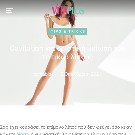
TIPS & TRICKS
Cavitation για οριστική μείωση του
τοπικού λίπους
by
babis
9 Οκτωβρίου, 2024
Σας έχει κουράσει το επίμονο λίπος που δεν φεύγει όσο κι αν
κάνετε
δίαιτα
ή γυμναστική; Το cavitation είναι η λύση που