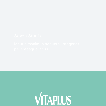
WE RECOMMEND!
Seven Studio
Mauris maximus posuere. Integer at
pellentesque lacus.
WE RECOMMEND